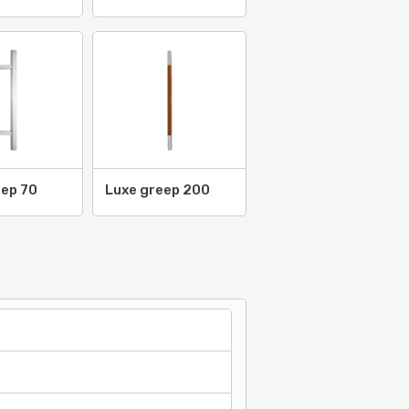
2007
08
9
eep 70
Luxe greep 200