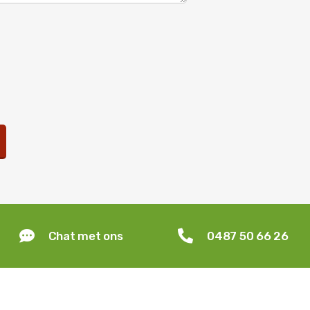
4
6


Chat met ons
0487 50 66 26
-
RAL 4011