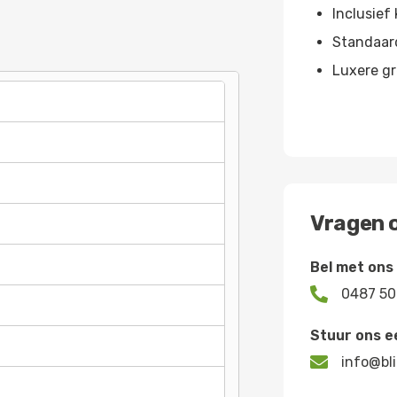
Inclusief 
Standaar
Luxere g
Vragen o
Bel met ons

0487 50
Stuur ons e

info@bli