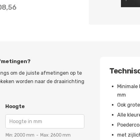
08,56
afmetingen?
Technisc
angs om de juiste afmetingen op te
ekeken worden naar de draairichting
Minimale 
mm
Ook grot
Hoogte
Alle kleu
Poedercoa
met zijlic
Min:
2000
mm
-
Max:
2600
mm