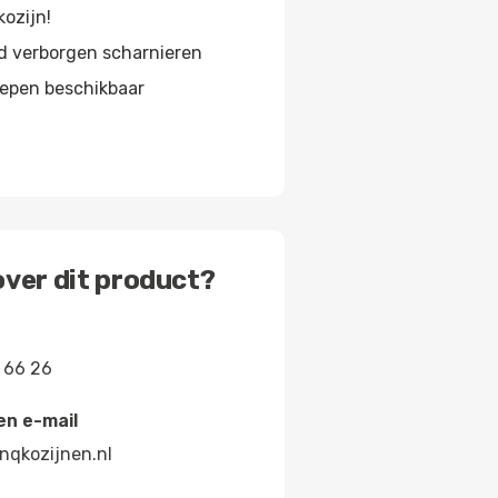
kozijn!
d verborgen scharnieren
repen beschikbaar
ver dit product?
 66 26
en e-mail
nqkozijnen.nl