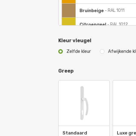
Bruinbeige
-
RAL 1011
Citroengeel
-
RAL 1012
Parelwit
-
RAL 1013
Kleur vleugel
Zelfde kleur
Afwijkende kl
Ivoorkleurig
-
RAL 1014
Geeloranje
-
RAL 2000
Greep
Roodoranje
-
RAL 2001
Vermiljoen
-
RAL 2002
Pasteloranje
-
RAL 2003
Zuiver oranje
-
RAL 2004
Standaard
Luxe gr