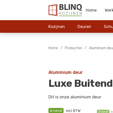
Home
Wer
Kozijnen
Deuren
Schu
/
/
Home
Producten
Aluminium deu
Aluminium deur
Luxe Buiten
Dit is onze aluminium deur
al vanaf
incl. BTW
al vanaf
e