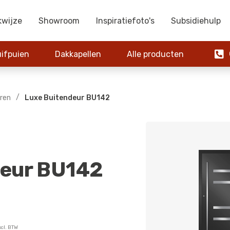
kwijze
Showroom
Inspiratiefoto's
Subsidiehulp

ifpuien
Dakkapellen
Alle producten
0
/
ren
Luxe Buitendeur BU142
deur BU142
xcl. BTW