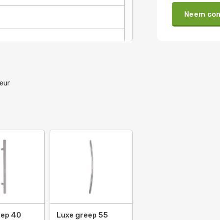
Neem con
eur
eep 40
Luxe greep 55