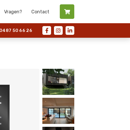
Vragen?
Contact

487 50 66 26


