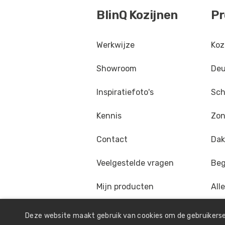
BlinQ Kozijnen
Pr
Parelmoerlichtviolet
-
RA
Paarsblauw
-
RAL 5000
Werkwijze
Koz
Groenblauw
-
RAL 5001
Showroom
Deu
Ultramarijnblauw
-
RAL 5
Inspiratiefoto's
Sch
Saffierblauw
-
RAL 5003
Kennis
Zon
Zwartblauw
-
RAL 5004
Contact
Dak
Zwartblauw
-
RAL 5005
Veelgestelde vragen
Beg
Briljantblauw
-
RAL 5007
Mijn producten
All
Grijsblauw
-
RAL 5008
Deze website maakt gebruik van cookies om de gebruikerse