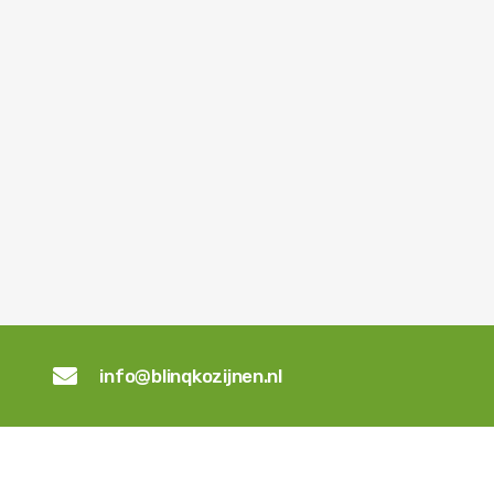

info@blinqkozijnen.nl