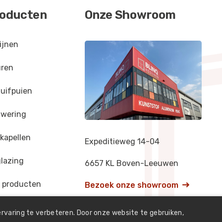
oducten
Onze Showroom
L 4012
ijnen
ren
002
uifpuien
wering
kapellen
Expeditieweg 14-04
lazing
6657 KL Boven-Leeuwen
e producten
Bezoek onze showroom

rvaring te verbeteren. Door onze website te gebruiken,