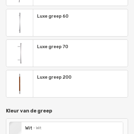
Dieporanje
-
RAL 2011
Zalmoranje
-
RAL 2012
Luxe greep 60
Vuurrood
-
RAL 3000
Signaalrood
-
RAL 3001
Luxe greep 70
Karmijnrood
-
RAL 3002
Robijnrood
-
RAL 3003
Purperrood
-
RAL 3004
Luxe greep 200
Wijnrood
-
RAL 3005
Zwartrood
-
RAL 3007
Kleur van de greep
Oxyderood
-
RAL 3009
Bruinrood
-
RAL 3011
Wit
-
Wit