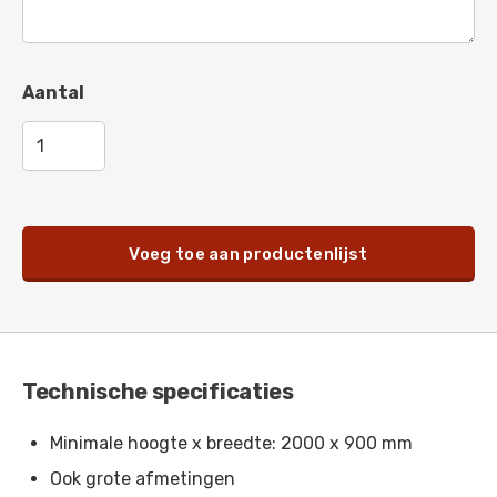
Pastelviolet
-
RAL 4009
Telemagenta
-
RAL 4010
Aantal
Parelmoer donkerviolet
-
RAL 4011
Parelmoerlichtviolet
-
RAL 4012
Paarsblauw
-
RAL 5000
Groenblauw
-
RAL 5001
Voeg toe aan productenlijst
Ultramarijnblauw
-
RAL 5002
Saffierblauw
-
RAL 5003
Zwartblauw
-
RAL 5004
Technische specificaties
Zwartblauw
-
RAL 5005
Minimale hoogte x breedte: 2000 x 900 mm
Briljantblauw
-
RAL 5007
Ook grote afmetingen