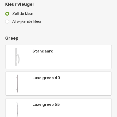
Ivoorkleurig
-
RAL 1014
Kleur vleugel
Geeloranje
-
RAL 2000
Zelfde kleur
Afwijkende kleur
Roodoranje
-
RAL 2001
Vermiljoen
-
RAL 2002
Greep
Pasteloranje
-
RAL 2003
Standaard
Zuiver oranje
-
RAL 2004
Briljant oranje
-
RAL 2005
Briljant lichtoranje
-
Ral 2007
Luxe greep 40
Licht roodoranje
-
RAL 2008
Verkeersoranje
-
RAL 2009
Luxe greep 55
Signaaloranje
-
RAL 2010