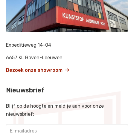
Kastanjebruin
-
RAL 8015
Mahoniebruin
-
RAL 8016
Cremewit
-
RAL 9001
Expeditieweg 14-04
Grijswit
-
RAL 9002
Signaalwit
6657 KL Boven-Leeuwen
-
RAL 9003
Signaalzwart
-
RAL 9004
Bezoek onze showroom

Gitzwart
-
RAL 9005
Nieuwsbrief
Blank aluminiumkleurig
-
RAL 9006
Blijf op de hoogte en meld je aan voor onze
Grijs aluminiumkleurig
-
RAL 9007
nieuwsbrief:
Zuiverwit
-
RAL 9010
Grafietzwart
-
RAL 9011