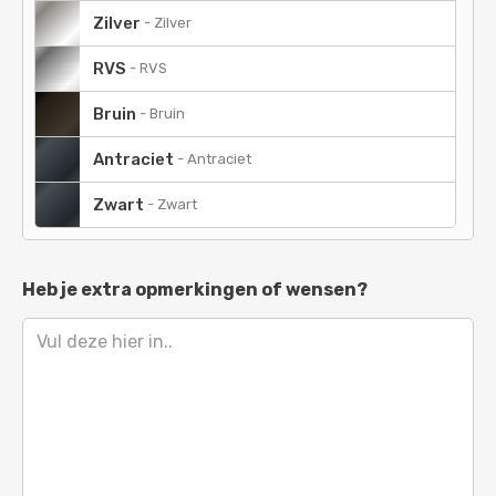
Beigerood
-
RAL 3012
Zilver
-
Zilver
Tomaatrood
-
RAL 3013
RVS
-
RVS
Oudroze
-
RAL 3014
Bruin
-
Bruin
Roodlila
-
RAL 4001
Antraciet
-
Antraciet
Roodpaars
-
RAL 4002
Zwart
-
Zwart
Heidepaars
-
RAL 4003
Bordeauxpaars
-
RAL 4004
Heb je extra opmerkingen of wensen?
Blauwlila
-
RAL 4005
Verkeerspurper
-
RAL 4006
Purperviolet
-
RAL 4007
Signaalviolet
-
RAL 4008