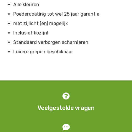
Alle kleuren
Grijsblauw
-
RAL 5008
Poedercoating tot wel 25 jaar garantie
Azuurblauw
-
RAL 5009
met zijlicht (en) mogelijk
Gentiaanblauw
-
RAL 5010
Inclusief kozijn!
Staalblauw
-
RAL 5011
Standaard verborgen scharnieren
Luxere grepen beschikbaar
Lichtblauw
-
RAL 5012
Patinagroen
-
RAL 6000
Smaragdgroen
-
RAL 6001
Loofgroen
-
RAL 6002

Olijfgroen
-
RAL 6003
Veelgestelde vragen
Blauwgroen
-
RAL 6004
Mosgroen
-
RAL 6005
