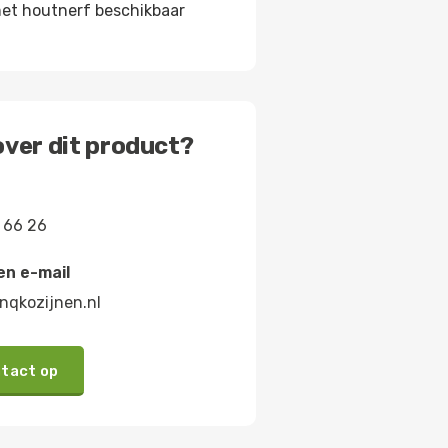
et houtnerf beschikbaar
ver dit product?
 66 26
en e-mail
nqkozijnen.nl
tact op