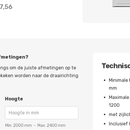
7,56
afmetingen?
Technisc
angs om de juiste afmetingen op te
ekeken worden naar de draairichting
Minimale 
mm
Maximale
Hoogte
1200
met zijlic
Inclusief 
Min:
2000
mm
-
Max:
2400
mm