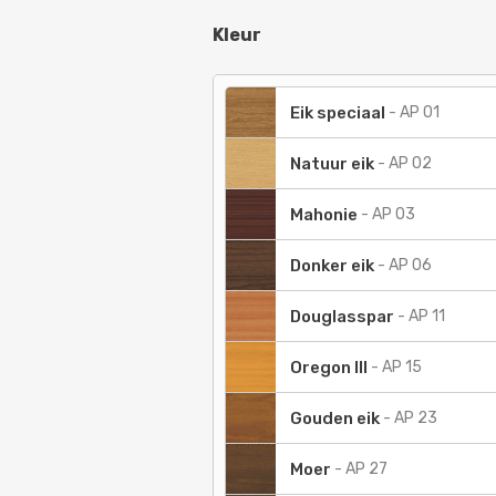
Kleur
Eik speciaal
-
AP 01
Natuur eik
-
AP 02
Mahonie
-
AP 03
Donker eik
-
AP 06
Douglasspar
-
AP 11
Oregon III
-
AP 15
Gouden eik
-
AP 23
Moer
-
AP 27