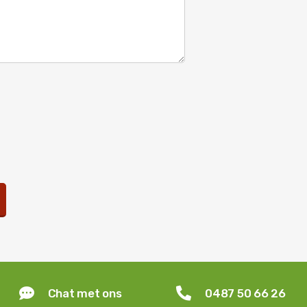


Chat met ons
0487 50 66 26