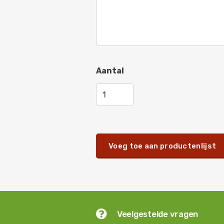
Jet black mat
-
AP 106
Gebroken wit
-
AP 116
Aantal
Voeg toe aan productenlijst

Veelgestelde vragen