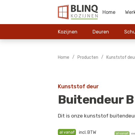
Home
Wer
Kozijnen
Deuren
Schu
/
/
Home
Producten
Kunststof deu
Kunststof deur
Buitendeur 
Dit is onze kunststof buitendeu
al vanaf
incl. BTW
al vanaf
ex