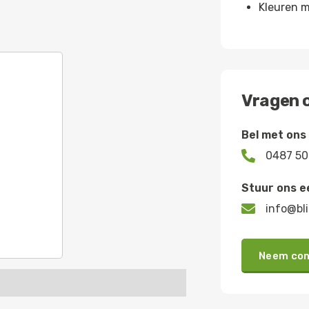
Kleuren m
Vragen o
Bel met ons

0487 50
Stuur ons e

info@bli
Neem con