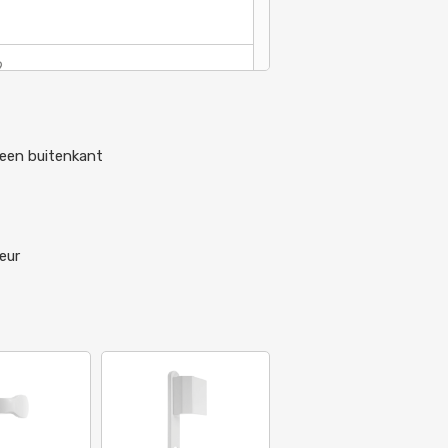
9
leen buitenkant
eur