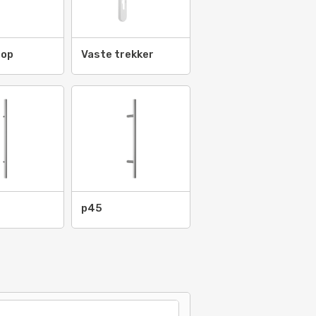
nop
Vaste trekker
61
p45
P 63
-
AP 65