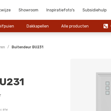
kwijze
Showroom
Inspiratiefoto's
Subsidiehulp

ifpuien
Dakkapellen
Alle producten
0
/
ren
Buitendeur BU231
BU231
r
cl. BTW