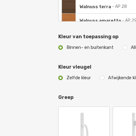
Walnuss terra
-
AP 28
Walnuss amaretto
-
AP 2
Donker groen
-
AP 30
Kleur van toepassing op
Binnen- en buitenkant
Al
Donker rood
-
AP 32
Palissander
-
AP 33
Kleur vleugel
Grijs
-
AP 34
Zelfde kleur
Afwijkende kl
Antraciet
-
AP 40
Greep
Staal blauw
-
AP 41
Groen
-
AP 43
Structuur wit
-
AP 44