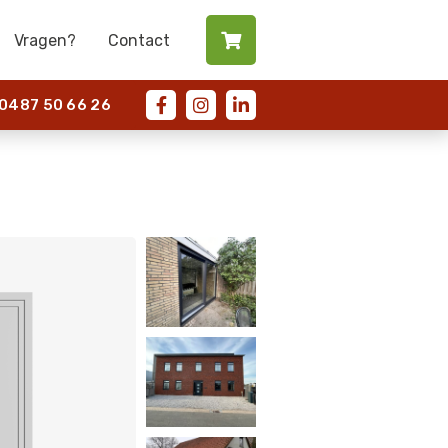
Vragen?
Contact

487 50 66 26


