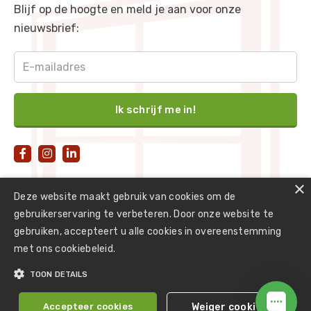
Blijf op de hoogte en meld je aan voor onze
Verkeersgrijs B
-
RAL 7043
nieuwsbrief:
Groenbruin
-
RAL 8000
Okerbruin
-
RAL 8001
Signaalbruin
-
RAL 8002
Leembruin
-
RAL 8003



Koperbruin
-
RAL 8004
×
Reebruin
-
RAL 8007
Deze website maakt gebruik van cookies om de
gebruikerservaring te verbeteren. Door onze website te
Olijfbruin
-
RAL 8008
gebruiken, accepteert u alle cookies in overeenstemming
Notebruin
-
RAL 8011
met ons cookiebeleid.
Roodbruin
-
RAL 8012
©
2026
BlinQ Kozijnen
TOON DETAILS
Powered by
Optimeister
Sepiabruin
-
RAL 8014
Accepteer cookies
Weiger cookies