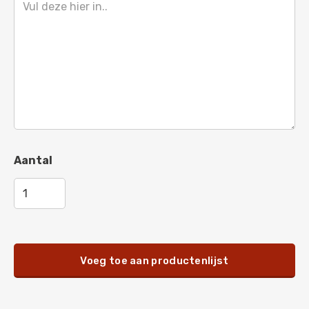
Dieporanje
-
RAL 2011
Zalmoranje
-
RAL 2012
Vuurrood
-
RAL 3000
Signaalrood
-
RAL 3001
Karmijnrood
-
RAL 3002
Robijnrood
-
RAL 3003
Aantal
Purperrood
-
RAL 3004
Wijnrood
-
RAL 3005
Zwartrood
-
RAL 3007
Oxyderood
-
RAL 3009
Voeg toe aan productenlijst
Bruinrood
-
RAL 3011