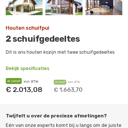
Houten schuifpui
2 schuifgedeeltes
Dit is ons houten kozijn met twee schuifgedeeltes
Bekijk specificaties
al vanaf
incl. BTW
al vanaf
excl. BTW
€
2.013,08
€
1.663,70
Twijfelt u over de precieze afmetingen?
Eén van onze experts komt bij u langs om de juiste