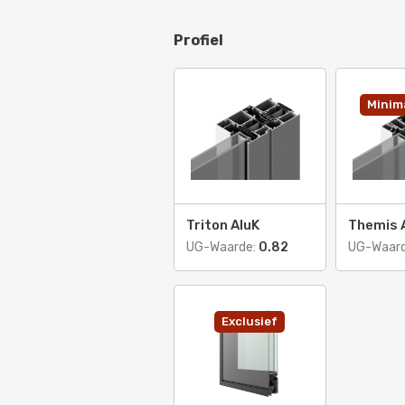
Profiel
Minima
Triton AluK
Themis 
UG-Waarde:
0.82
UG-Waar
Exclusief