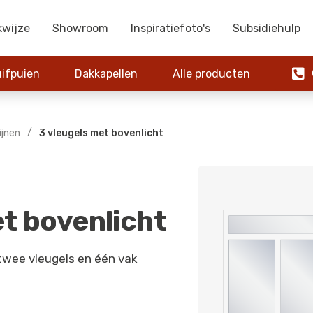
kwijze
Showroom
Inspiratiefoto's
Subsidiehulp

ifpuien
Dakkapellen
Alle producten
0
/
ijnen
3 vleugels met bovenlicht
et bovenlicht
 twee vleugels en één vak