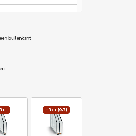
leen buitenkant
eur
R++
HR++ (0.7)