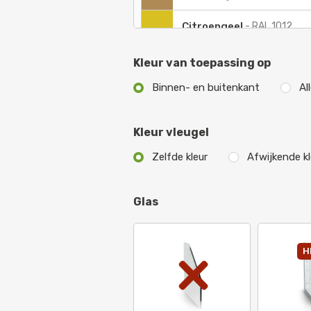
Citroengeel
-
RAL 1012
Parelwit
-
RAL 1013
Kleur van toepassing op
Binnen- en buitenkant
Al
Ivoorkleurig
-
RAL 1014
Geeloranje
-
RAL 2000
Kleur vleugel
Roodoranje
-
RAL 2001
Zelfde kleur
Afwijkende kl
Vermiljoen
-
RAL 2002
Glas
Pasteloranje
-
RAL 2003
Zuiver oranje
-
RAL 2004
H
Briljant oranje
-
RAL 2005