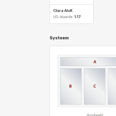
Clara AluK
UG-Waarde:
1.17
Systeem
Voorbeeld