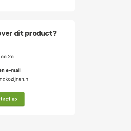
ver dit product?
 66 26
en e-mail
nqkozijnen.nl
tact op