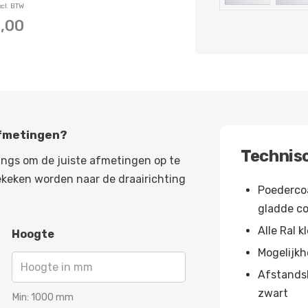
xcl. BTW
,00
afmetingen?
Technisc
angs om de juiste afmetingen op te
ekeken worden naar de draairichting
Poedercoa
gladde c
Alle Ral k
Hoogte
Mogelijkh
Afstands
zwart
Min:
1000
mm