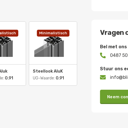
Vragen o
listisch
Minimalistisch
Bel met ons

0487 50
Stuur ons e
Aluk
Steellook AluK

info@bli
de:
0.91
UG-Waarde:
0.91
Neem con