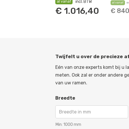
al vanaf
incl. BTW
al vanaf
e
€
1.016,40
€
840
Twijfelt u over de precieze 
Eén van onze experts komt bij u l
meten. Ook zal er onder andere g
van uw ramen.
Breedte
Min:
1000
mm