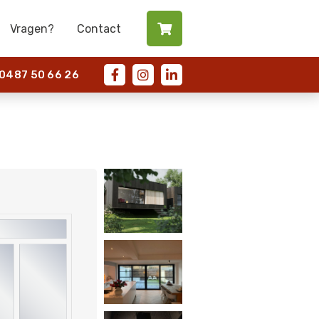
Vragen?
Contact

487 50 66 26


