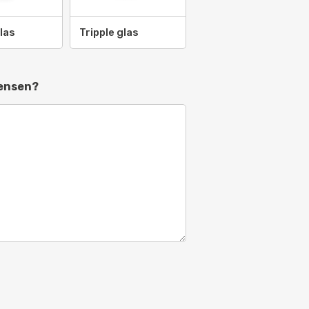
2007
las
Tripple glas
08
9
wensen?