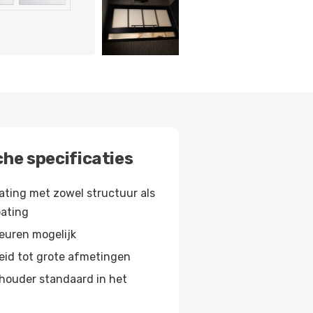
he specificaties
ting met zowel structuur als
oating
leuren mogelijk
eid tot grote afmetingen
houder standaard in het